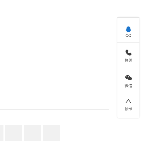

QQ

热线

微信

顶部