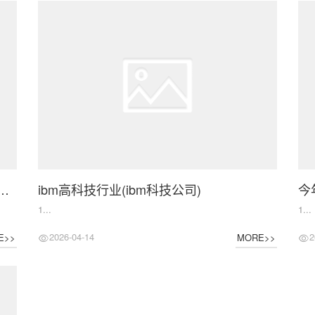
科技：长期服务全球多行业头部企业，包括移动通信，智能终端和汽车零部件领域
ibm高科技行业(ibm科技公司)
1...
1...
2026-04-14
2
E>>
MORE>>