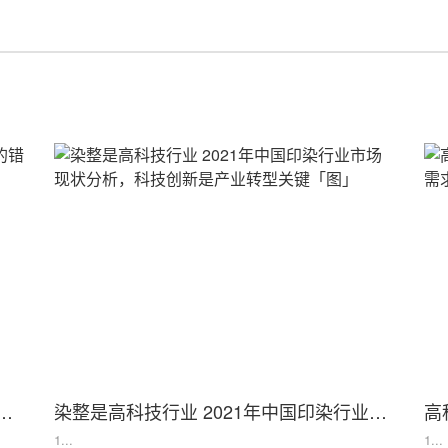
子 创业最容易犯的错是目标太多，诸葛亮和德国希某勒就是例子
染整是高科技行业 2021年中国印染行业市场现状分析，科技创新是产业转型关键「图」
1...
1...