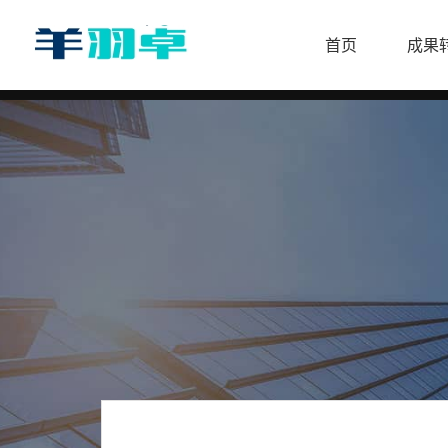
首页
成果
首
页
欧
洲
杯
足
球
攻
略
体
育
资
讯
足
球
资
讯