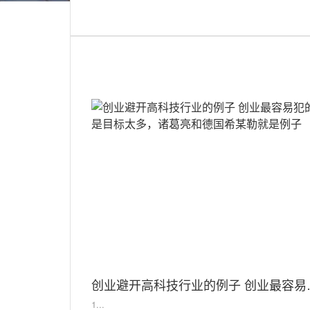
足
球
百
科
联
电
系
话
我
咨
们
询
创业避开高科技行业的例
1...