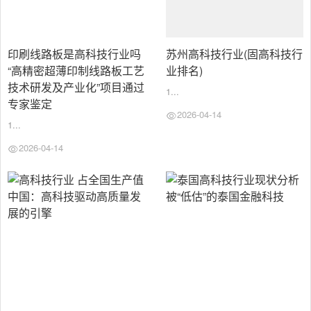
足
球
百
印刷线路板是高科技行业吗
苏州高科技行业(固高科技行
科
“高精密超薄印制线路板工艺
业排名)
技术研发及产业化”项目通过
联
电
1...
系
话
专家鉴定
我
咨
2026-04-14
们
询
1...
2026-04-14