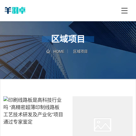
首
页
欧
区域项目
洲
杯
HOME
区域项目
足
球
攻
略
体
育
资
讯
足
球
资
讯